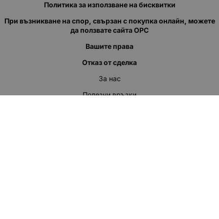
Политика за използване на бисквитки
При възникване на спор, свързан с покупка онлайн, можете
да ползвате сайта ОРС
Вашите права
Отказ от сделка
За нас
Полезни връзки
Карта на сайта
Контакти
КОНТАКТИ
"КВАЗЕР" ЕООД
Адрес: гр. Пловдив
ул."Кукленско шосе" No.12
Ел. поща (препиши, не копирай):
salеs:at:kvazer.cоm
Телефон:
088 55 99 413