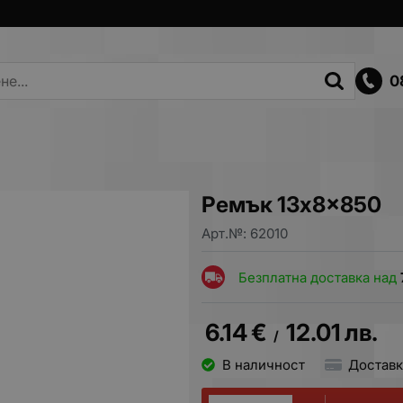
0
Ремък 13x8x850
Арт.№:
62010
Безплатна доставка над
6.14
€
12.01
лв.
/
В наличност
Доставк