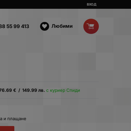
ВХОД
Любими
88 55 99 413
76.69
€
/
149.99
лв.
с куриер Спиди
а и плащане