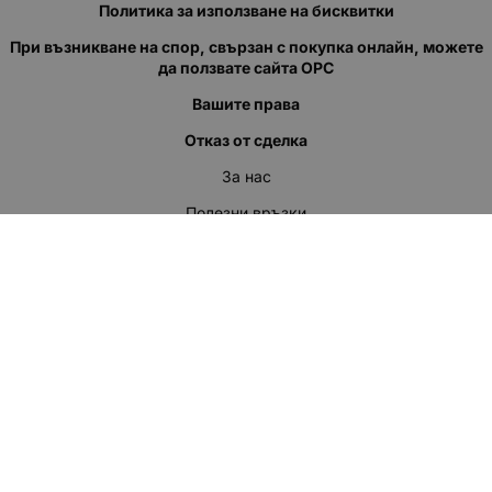
Политика за използване на бисквитки
При възникване на спор, свързан с покупка онлайн, можете
да ползвате сайта ОРС
Вашите права
Отказ от сделка
За нас
Полезни връзки
Карта на сайта
Контакти
КОНТАКТИ
"КВАЗЕР" ЕООД
Адрес: гр. Пловдив
ул."Кукленско шосе" No.12
Ел. поща (препиши, не копирай):
salеs:at:kvazer.cоm
Телефон:
088 55 99 413