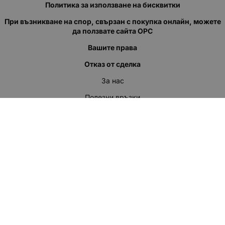
Политика за използване на бисквитки
При възникване на спор, свързан с покупка онлайн, можете
да ползвате сайта ОРС
Вашите права
Отказ от сделка
За нас
Полезни връзки
Карта на сайта
Контакти
КОНТАКТИ
"КВАЗЕР" ЕООД
Адрес: гр. Пловдив
ул."Кукленско шосе" No.12
Ел. поща (препиши, не копирай):
salеs:at:kvazer.cоm
Телефон:
088 55 99 413