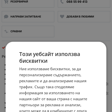
088 55 99 413
РЕЗЕРВИРАЙ
НАПРАВИ ЗАПИТВАНЕ
ДОБАВИ В ЛЮБИМИ
СРАВНИ
Релета
Този уебсайт използва
Реле R15 бобина 48V DC 10A 3PDT RELPOL
бисквитки
Производител: RELPOL
Ние използваме бисквитки, за да
Тип реле: електромагнитно
Конф. на контактите: 3PDT
персонализираме съдържанието,
Номинално напрежение на бобината: 48V DC
рекламите и да анализираме нашия
Товароспособност на контактите АС (при активен товар):
трафик. Също така споделяме
10 A / 250V AC
информация за използването на
Товароспособност на контактите DC (при активен товар):
10 A / 24V DC
нашия сайт от ваша страна с нашите
Ток през контактите макс.: 20A
партньори за реклама и анализи,
Напрежение на комутация max 250V DC, max: 440V AC
които може да я комбинират с друга