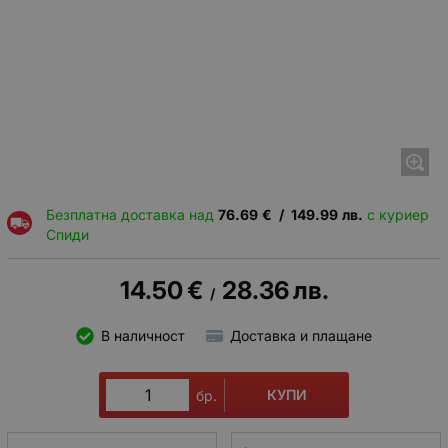
Безплатна доставка над
76.69
€
/
149.99
лв.
с куриер
Спиди
14.50
€
28.36
лв.
/
В наличност
Доставка и плащане
КУПИ
бр.