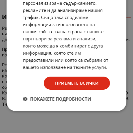
персонализираме съдържанието,
рекламите и да анализираме нашия
ИНФОРМАЦИЯ
трафик. Също така споделяме
информация за използването на
Реле РЭН33 РФ4.510.021-00.04 электромагнитное
нашия сайт от ваша страна с нашите
низкочастотное, нейтральное, одностабильное,
партньори за реклама и анализи,
двухпозиционное, с четырьмя переключающими контактами.
които може да я комбинират с друга
Предназначено для коммутации электрических цепей
информация, която сте им
постоянного и переменного тока частотой от 50 до 1000 Гц.
предоставили или която са събрали от
Реле РЭН33 выпускаются со штыревыми выводами для
вашето използване на техните услуги.
навесного монтажа на печатную плату (в отверстия) и для
крепления к плате гайками. Используются для работы в
составе электронных схем управления коммутацией в
ПРИЕМЕТЕ ВСИЧКИ
оборудовании общего и специального назначения.
Коммутирует токи от 0,1 до 10 А при напряжении от 6 до 220
ПОКАЖЕТЕ ПОДРОБНОСТИ
В. Питание от источника постоянного тока напряжением 27 В.
Тип корпуса - металлический, герметичный.