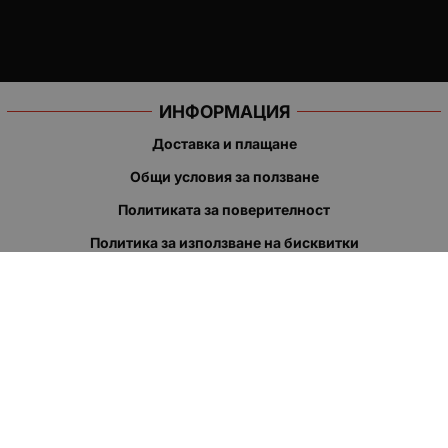
ИНФОРМАЦИЯ
Доставка и плащане
Общи условия за ползване
Политиката за поверителност
Политика за използване на бисквитки
При възникване на спор, свързан с покупка онлайн, можете
да ползвате сайта ОРС
Вашите права
Отказ от сделка
За нас
Полезни връзки