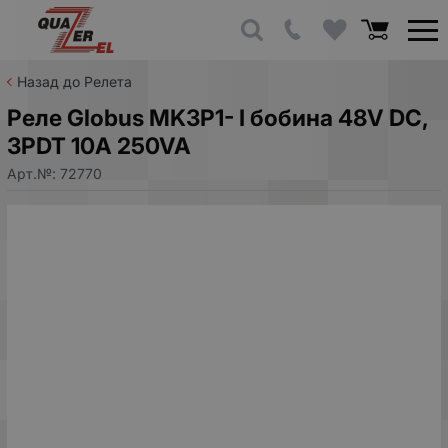
Назад до Релета
Реле Globus MK3P1- I бобина 48V DC,
3PDT 10A 250VA
Арт.№:
72770