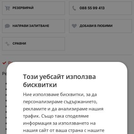
088 55 99 413
РЕЗЕРВИРАЙ
НАПРАВИ ЗАПИТВАНЕ
ДОБАВИ В ЛЮБИМИ
СРАВНИ
Релета
Реле Globus MK3P-1 I бобина 48V DC, 3PDT 10A 250VA
Този уебсайт използва
бисквитки
Тип реле: електромагнитно
Конф. на контактите: 3PDT
Ние използваме бисквитки, за да
Напрежение на бобината: 48V DC
Ток през контактите макс.: 10A
персонализираме съдържанието,
Напрежение на комутация: max 250V AC
рекламите и да анализираме нашия
Версия реле: промишлено
трафик. Също така споделяме
Монтаж: цокъл
информация за използването на
Количество пинове: 11
Електрическо свързване: кръгло гнездо
нашия сайт от ваша страна с нашите