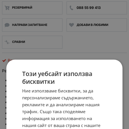
088 55 99 413
РЕЗЕРВИРАЙ
НАПРАВИ ЗАПИТВАНЕ
ДОБАВИ В ЛЮБИМИ
СРАВНИ
Релета
Реле Globus MK3P-1 I бобина 12V DC, 3PDT 10A 250VA
Този уебсайт използва
бисквитки
Тип реле: електромагнитно
Конф. на контактите: 3PDT
Ние използваме бисквитки, за да
Напрежение на бобината: 12V DC
Ток през контактите макс.: 10A
персонализираме съдържанието,
Напрежение на комутация: max 250V AC
рекламите и да анализираме нашия
Версия реле: промишлено
трафик. Също така споделяме
Монтаж: цокъл
информация за използването на
Количество пинове: 11
Електрическо свързване: кръгло гнездо
нашия сайт от ваша страна с нашите