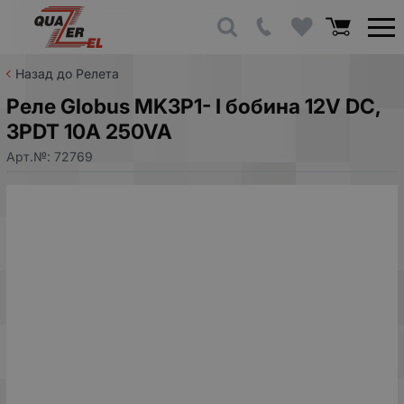
Назад до Релета
Реле Globus MK3P1- I бобина 12V DC,
3PDT 10A 250VA
Арт.№:
72769