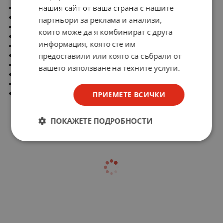
нашия сайт от ваша страна с нашите
Съпротивление на бобината: 125Ω
Напрежение на бобината мин.: 3,75V DC
партньори за реклама и анализи,
Напрежение на бобината макс.: 10V DC
които може да я комбинират с друга
Време на включване: 7ms
информация, която сте им
Външни размери: 20,2x10x11,5mm:
предоставили или която са събрали от
Време на изключване: 4ms
Консумирана мощност от бобината: 200mW
вашето използване на техните услуги.
Съпротивление на контактите: 100mΩ
Материал на контакта: AgNi + Au
Растер на изводите: 5.08mm
ПРИЕМЕТЕ ВСИЧКИ
ПОКАЖЕТЕ ПОДРОБНОСТИ