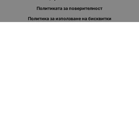
Политиката за поверителност
Политика за използване на бисквитки
При възникване на спор, свързан с покупка онлайн, можете
да ползвате сайта ОРС
Вашите права
Отказ от сделка
За нас
Полезни връзки
Карта на сайта
Контакти
КОНТАКТИ
"КВАЗЕР" ЕООД
Адрес: гр. Пловдив
ул."Кукленско шосе" No.12