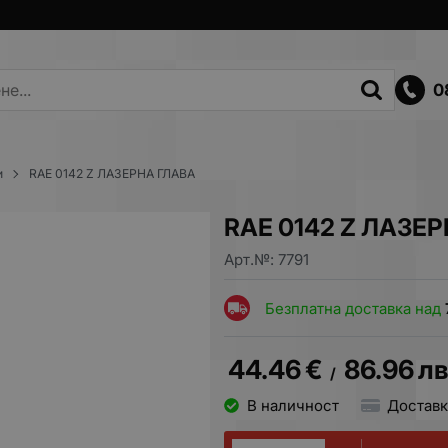
0
и
RAE 0142 Z ЛАЗЕРНА ГЛАВА
RAE 0142 Z ЛАЗЕ
Арт.№:
7791
Безплатна доставка над
44.46
€
86.96
лв
/
В наличност
Доставк