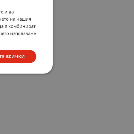
е и да
нето на нашия
 да я комбинират
ашето използване
ТЕ ВСИЧКИ