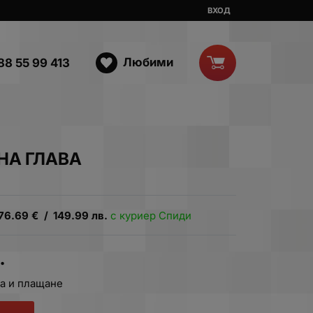
ВХОД
Любими
88 55 99 413
РНА ГЛАВА
76.69
€
/
149.99
лв.
с куриер Спиди
.
а и плащане