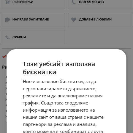
088 55 99 413
РЕЗЕРВИРАЙ
НАПРАВИ ЗАПИТВАНЕ
ДОБАВИ В ЛЮБИМИ
СРАВНИ
Радиатори
Този уебсайт използва
Радиатор щампован, оребрен, L:130mm, W:177mm, H:9mm
бисквитки
Тип радиатор: щампован
Ние използваме бисквитки, за да
Форма на радиатора: оребрен
персонализираме съдържанието,
Цвят:
натурален
Дължина: 130mm
рекламите и да анализираме нашия
Широчина: 177mm
трафик. Също така споделяме
Височина: 9mm
информация за използването на
Материал: алуминий
нашия сайт от ваша страна с нашите
Refurbished
партньори за реклама и анализи,
които може да я комбинират с друга