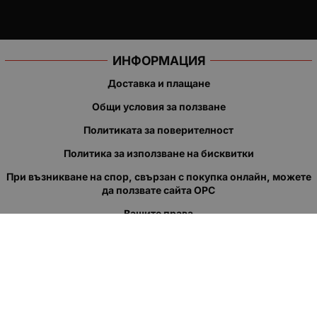
ИНФОРМАЦИЯ
Доставка и плащане
Общи условия за ползване
Политиката за поверителност
Политика за използване на бисквитки
При възникване на спор, свързан с покупка онлайн, можете
да ползвате сайта ОРС
Вашите права
Отказ от сделка
За нас
Полезни връзки
Карта на сайта