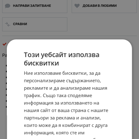
НАПРАВИ ЗАПИТВАНЕ
ДОБАВИ В ЛЮБИМИ
СРАВНИ
Радиатори
Този уебсайт използва
Радиатор L:85mm W:55mm H:32mm
бисквитки
Тип радиатор: щампован
Форма на радиатора: оребрен
Ние използваме бисквитки, за да
Цвят: черен
персонализираме съдържанието,
Дължина: 85mm
рекламите и да анализираме нашия
Широчина: 55mm
трафик. Също така споделяме
Височина: 32mm
Материал: алуминий
информация за използването на
Refurbished
нашия сайт от ваша страна с нашите
партньори за реклама и анализи,
които може да я комбинират с друга
информация, която сте им