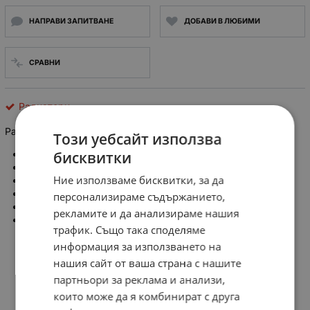
НАПРАВИ ЗАПИТВАНЕ
ДОБАВИ В ЛЮБИМИ
СРАВНИ
Радиатори
Радиатор L:40mm W:14mm H:19mm
Този уебсайт използва
бисквитки
Цвят: натурален
Дължина: 40mm
Ние използваме бисквитки, за да
Широчина: 14mm
Височина: 19mm
персонализираме съдържанието,
U тип / П тип
рекламите и да анализираме нашия
Refurbished
трафик. Също така споделяме
информация за използването на
нашия сайт от ваша страна с нашите
партньори за реклама и анализи,
които може да я комбинират с друга