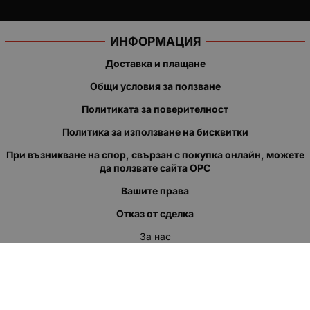
ИНФОРМАЦИЯ
Доставка и плащане
Общи условия за ползване
Политиката за поверителност
Политика за използване на бисквитки
При възникване на спор, свързан с покупка онлайн, можете
да ползвате сайта ОРС
Вашите права
Отказ от сделка
За нас
Полезни връзки
Карта на сайта
Контакти