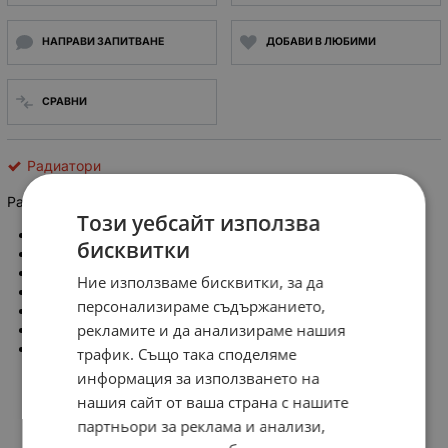
НАПРАВИ ЗАПИТВАНЕ
ДОБАВИ В ЛЮБИМИ
СРАВНИ
Радиатори
Радиатор П тип, L:35mm W:35mm H:18mm
Този уебсайт използва
Форма на радиатора:
U тип / П нип
бисквитки
Цвят:
черен
Дължина: 35mm
Ние използваме бисквитки, за да
Широчина: 35mm
персонализираме съдържанието,
Височина: 18mm
рекламите и да анализираме нашия
Материал: алуминий
Refurbished
трафик. Също така споделяме
информация за използването на
нашия сайт от ваша страна с нашите
партньори за реклама и анализи,