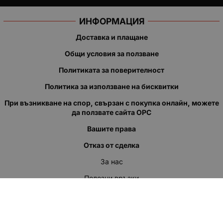
ИНФОРМАЦИЯ
Доставка и плащане
Общи условия за ползване
Политиката за поверителност
Политика за използване на бисквитки
При възникване на спор, свързан с покупка онлайн, можете
да ползвате сайта ОРС
Вашите права
Отказ от сделка
За нас
Полезни връзки
Карта на сайта
Контакти