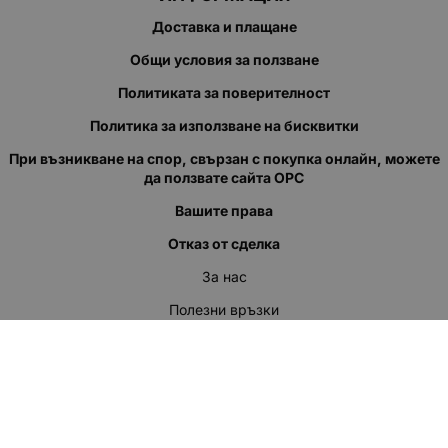
Доставка и плащане
Общи условия за ползване
Политиката за поверителност
Политика за използване на бисквитки
При възникване на спор, свързан с покупка онлайн, можете
да ползвате сайта ОРС
Вашите права
Отказ от сделка
За нас
Полезни връзки
Карта на сайта
Контакти
КОНТАКТИ