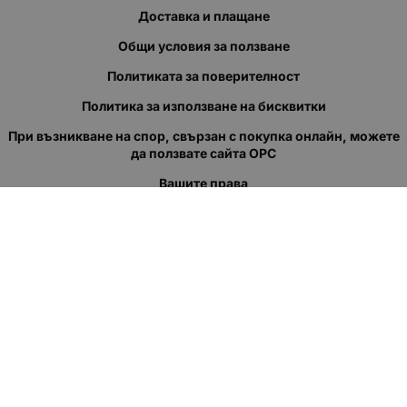
Доставка и плащане
Общи условия за ползване
Политиката за поверителност
Политика за използване на бисквитки
При възникване на спор, свързан с покупка онлайн, можете
да ползвате сайта ОРС
Вашите права
Отказ от сделка
За нас
Полезни връзки
Карта на сайта
Контакти
КОНТАКТИ