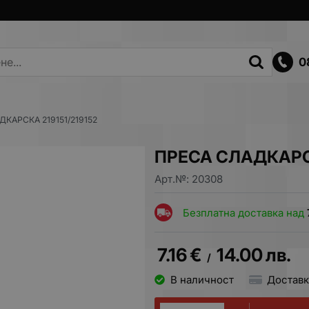
0
ДКАРСКА 219151/219152
ПРЕСА СЛАДКАРСК
Арт.№:
20308
Безплатна доставка над
7.16
€
14.00
лв.
/
В наличност
Доставк