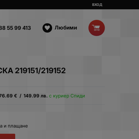
ВХОД
Любими
88 55 99 413
А 219151/219152
76.69
€
/
149.99
лв.
с куриер Спиди
а и плащане