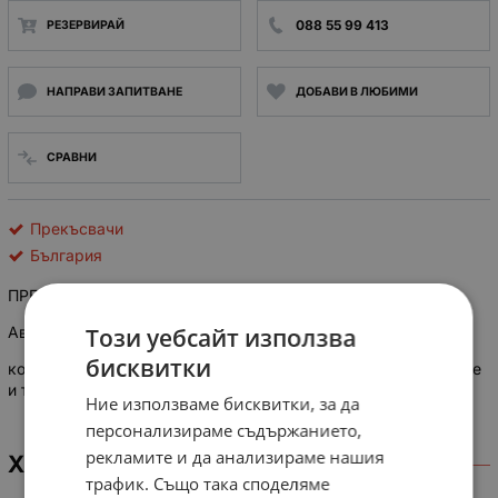
088 55 99 413
РЕЗЕРВИРАЙ
НАПРАВИ ЗАПИТВАНЕ
ДОБАВИ В ЛЮБИМИ
СРАВНИ
Прекъсвачи
България
ПРЕКЪСВАЧ А1 КИ 80A
Този уебсайт използва
Автоматичен прекъсвач A1 ЕАЗ
бисквитки
комплексно изпълнение: със защита срещу късо съединение
и термична защита срещу претоварване
Ние използваме бисквитки, за да
персонализираме съдържанието,
рекламите и да анализираме нашия
ХАРАКТЕРИСТИКИ
трафик. Също така споделяме