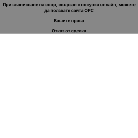
При възникване на спор, свързан с покупка онлайн, можете
да ползвате сайта ОРС
Вашите права
Отказ от сделка
За нас
Полезни връзки
Карта на сайта
Контакти
КОНТАКТИ
"КВАЗЕР" ЕООД
Адрес: гр. Пловдив
ул."Кукленско шосе" No.12
Ел. поща (препиши, не копирай):
salеs:at:kvazer.cоm
Телефон:
088 55 99 413