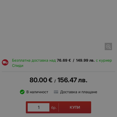
Безплатна доставка над
76.69
€
/
149.99
лв.
с куриер
Спиди
80.00
€
156.47
лв.
/
В наличност
Доставка и плащане
КУПИ
бр.