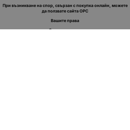
При възникване на спор, свързан с покупка онлайн, можете
да ползвате сайта ОРС
Вашите права
Отказ от сделка
За нас
Полезни връзки
Карта на сайта
Контакти
КОНТАКТИ
"КВАЗЕР" ЕООД
Адрес: гр. Пловдив
ул."Кукленско шосе" No.12
Ел. поща (препиши, не копирай):
salеs:at:kvazer.cоm
Телефон:
088 55 99 413