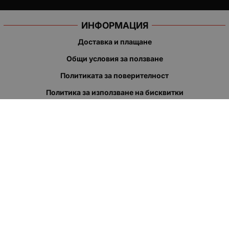
ИНФОРМАЦИЯ
Доставка и плащане
Общи условия за ползване
Политиката за поверителност
Политика за използване на бисквитки
При възникване на спор, свързан с покупка онлайн, можете
да ползвате сайта ОРС
Вашите права
Отказ от сделка
За нас
Полезни връзки
Карта на сайта
Контакти