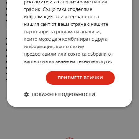
рекламите и да анализираме нашия
Монтаж: THT
трафик. Също така споделяме
Серия на производителя: 887.100
Способност за изключване: 100A
информация за използването на
Характеристика на изключване: 1,5In: min 1h, 2,75In: min
нашия сайт от ваша страна с нашите
400ms, 2,75In: max 10s, 4In: min 150ms, 4In: max 3s, 10In:
партньори за реклама и анализи,
max 150ms
Материал на контакта: мед
които може да я комбинират с друга
Растер на изводите: 5,08mm
информация, която сте им
Енергия I2t: 98A2s
предоставили или която са събрали от
Температура за запояване: 250°C / 3 s
вашето използване на техните услуги.
Диаметър на изводите: 1mm
Покритие на контакта: калайдисан
Работна температура: -55...125°C
ПРИЕМЕТЕ ВСИЧКИ
Дължина на изводите: 4,5mm
ПОКАЖЕТЕ ПОДРОБНОСТИ