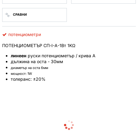
СРАВНИ
потенциометри
ПОТЕНЦИОМЕТЪР СП-I-A-1Вт 1KΩ
линеен
руски потенциометър / крива А
дължина на оста - 30мм
диаметър на оста 6мм
мощност: 1W
толеранс: ±20%