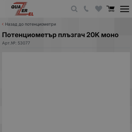
Назад до потенциометри
Потенциометър плъзгач 20K моно
Арт.№:
53077