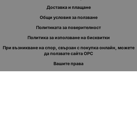
Доставка и плащане
Общи условия за ползване
Политиката за поверителност
Политика за използване на бисквитки
При възникване на спор, свързан с покупка онлайн, можете
да ползвате сайта ОРС
Вашите права
Отказ от сделка
За нас
Полезни връзки
Карта на сайта
Контакти
КОНТАКТИ