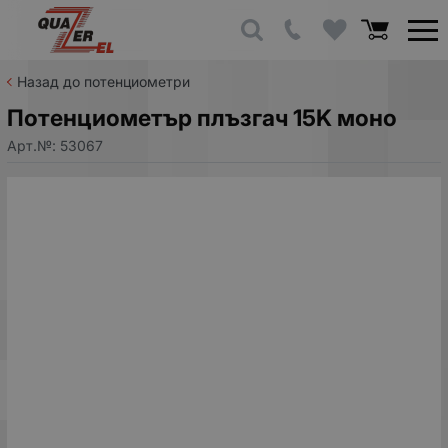
Назад до потенциометри
Потенциометър плъзгач 15K моно
Арт.№:
53067