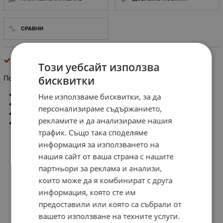
СРАВНИ
потенциометри
Този уебсайт използва
бисквитки
Потенциометър плъзгач 15KΩ mono
Тип потенциометър: плъзгащ
Ние използваме бисквитки, за да
Характеристика:
персонализираме съдържанието,
Съпротивление : 15 kohm
рекламите и да анализираме нашия
Дължина на пистата: 50 mm
трафик. Също така споделяме
информация за използването на
нашия сайт от ваша страна с нашите
партньори за реклама и анализи,
които може да я комбинират с друга
информация, която сте им
предоставили или която са събрали от
вашето използване на техните услуги.