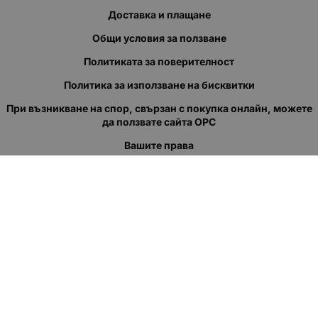
Доставка и плащане
Общи условия за ползване
Политиката за поверителност
Политика за използване на бисквитки
При възникване на спор, свързан с покупка онлайн, можете
да ползвате сайта ОРС
Вашите права
Отказ от сделка
За нас
Полезни връзки
Карта на сайта
Контакти
КОНТАКТИ