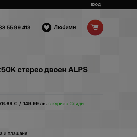
ВХОД
Любими
88 55 99 413
50K стерео двоен ALPS
76.69
€
/
149.99
лв.
с куриер Спиди
а и плащане