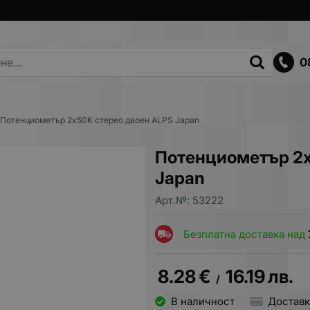
0
Потенциометър 2x50K стерео двоен ALPS Japan
Потенциометър 2x
Japan
Арт.№:
53222
Безплатна доставка над
8.28
€
16.19
лв.
/
В наличност
Доставк