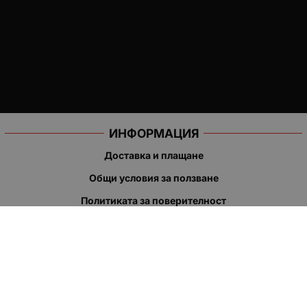
ИНФОРМАЦИЯ
Доставка и плащане
Общи условия за ползване
Политиката за поверителност
Политика за използване на бисквитки
При възникване на спор, свързан с покупка онлайн, можете
да ползвате сайта ОРС
Вашите права
Отказ от сделка