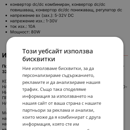
конвертор dc/dc комбиниран, конвертор dc/dc
повишаващ, конвертор dc/dc понижаващ, регулатор dc
напрежение вх (зах.): 5-32V DC
напрежение изх.: 1-30V
ток изх.: 10A
Мощност: 80W
Този уебсайт използва
ИНФОРМАЦИЯ
бисквитки
Понижаващ-повишаващ модул с входно напрежение DC 5-
Ние използваме бисквитки, за да
32V, изходно DC 1V-30V, 10А MAX
персонализираме съдържанието,
КОНВЕРТОР С ВЪЗМОЖНОСТ ДА РЕГУЛИРА ИЗХОДНОТО
рекламите и да анализираме нашия
НАПРЕЖЕНИЕ СПРЯМО ВХОДНОТО НА ПО-ВИСОКА ИЛИ ПО-
трафик. Също така споделяме
НИСКА СТОЙНОСТ ОТ ВХОДНАТА, КОЕТО ГО ПРАВИ
информация за използването на
ПРИЛОЖИМ И КАТО СТАБИЛИЗАТОР НА ПОСТОЯННО
нашия сайт от ваша страна с нашите
НАПРЕЖЕНИЕ.
партньори за реклама и анализи,
Модула е високоефективен автоматичен регулатор на
които може да я комбинират с друга
напрежението с възможноста за регулиране на изходното
информация, която сте им
напрежение, изходния ток и защита от ниско входно
напрежение.