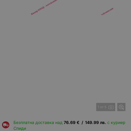
1 от 5
Безплатна доставка над
76.69
€
/
149.99
лв.
с куриер
Спиди