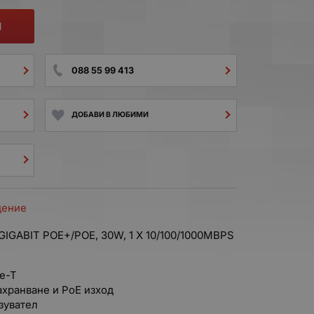
И
088 55 99 413
ДОБАВИ В ЛЮБИМИ
дение
IGABIT POE+/POE, 30W, 1 X 10/100/1000MBPS
e-T
ахранване и PoE изход
зувател