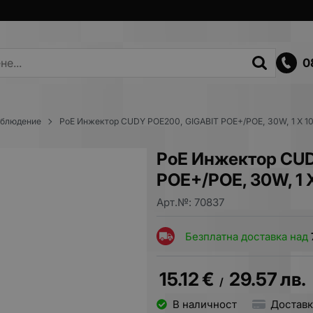
0
аблюдение
PoE Инжектор CUDY POE200, GIGABIT POE+/POE, 30W, 1 X 
PoE Инжектор CUD
POE+/POE, 30W, 1
Арт.№:
70837
Безплатна доставка над
15.12
€
29.57
лв.
/
В наличност
Доставк