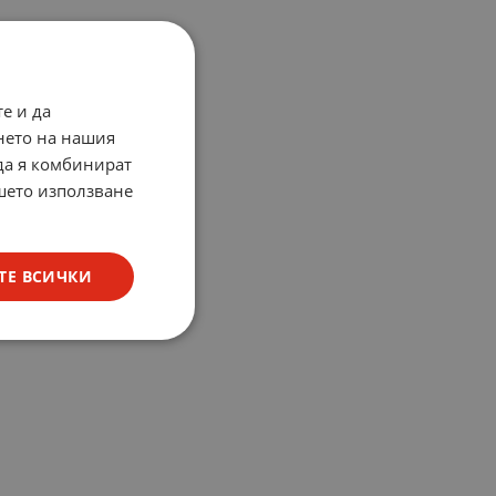
е и да
нето на нашия
 да я комбинират
ашето използване
ТЕ ВСИЧКИ