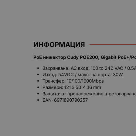
ИНФОРМАЦИЯ
PoE инжектор Cudy POE200, Gigabit PoE+/P
Захранване: AC вход: 100 to 240 VAC / 0.5A
Изход: 54VDC / макс. на порта: 30W
Трансфер: 10/100/1000Mbps
Размери: 121 x 50 x 36 mm
Защита: от пренапрежение, претоварван
EAN: 6971690790257