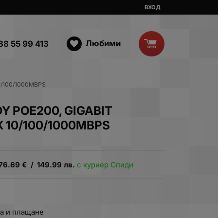
ВХОД
Любими
88 55 99 413
10/100/1000MBPS
Y POE200, GIGABIT
 X 10/100/1000MBPS
76.69
€
/
149.99
лв.
с куриер Спиди
а и плащане