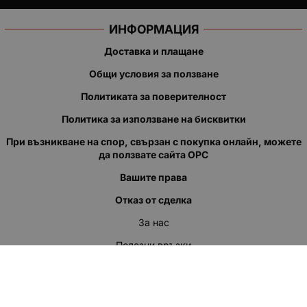
ИНФОРМАЦИЯ
Доставка и плащане
Общи условия за ползване
Политиката за поверителност
Политика за използване на бисквитки
При възникване на спор, свързан с покупка онлайн, можете
да ползвате сайта ОРС
Вашите права
Отказ от сделка
За нас
Полезни връзки
Карта на сайта
Контакти