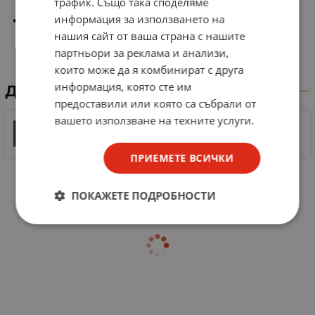
трафик. Също така споделяме
информация за използването на
Приложение: за електрически табла, разпределителни
кутии, и др
нашия сайт от ваша страна с нашите
партньори за реклама и анализи,
които може да я комбинират с друга
информация, която сте им
ДОКУМЕНТИ ЗА СВАЛЯНЕ
предоставили или която са събрали от
вашето използване на техните услуги.
Cable Glands Direct
169 KB |
PDF
PDF
ПРИЕМЕТЕ ВСИЧКИ
ПОКАЖЕТЕ ПОДРОБНОСТИ