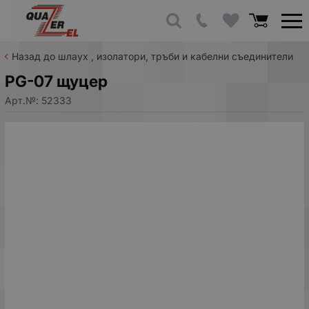
Назад до шлаух , изолатори, тръби и кабелни съединители
PG-07 щуцер
Арт.№:
52333