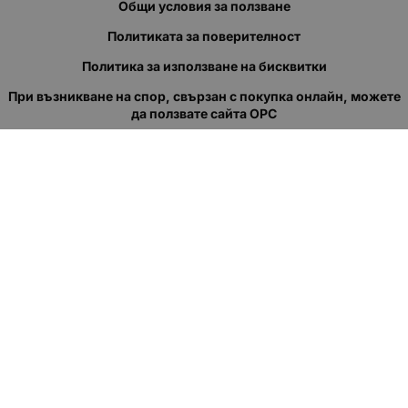
Общи условия за ползване
Политиката за поверителност
Политика за използване на бисквитки
При възникване на спор, свързан с покупка онлайн, можете
да ползвате сайта ОРС
Вашите права
Отказ от сделка
За нас
Полезни връзки
Карта на сайта
Контакти
КОНТАКТИ
"КВАЗЕР" ЕООД
Адрес: гр. Пловдив