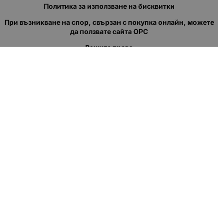
Политика за използване на бисквитки
При възникване на спор, свързан с покупка онлайн, можете
да ползвате сайта ОРС
Вашите права
Отказ от сделка
За нас
Полезни връзки
Карта на сайта
Контакти
КОНТАКТИ
"КВАЗЕР" ЕООД
Адрес: гр. Пловдив
ул."Кукленско шосе" No.12
Ел. поща (препиши, не копирай):
salеs:at:kvazer.cоm