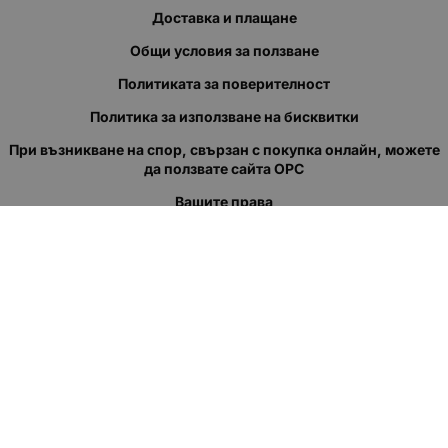
Доставка и плащане
Общи условия за ползване
Политиката за поверителност
Политика за използване на бисквитки
При възникване на спор, свързан с покупка онлайн, можете
да ползвате сайта ОРС
Вашите права
Отказ от сделка
За нас
Полезни връзки
Карта на сайта
Контакти
КОНТАКТИ