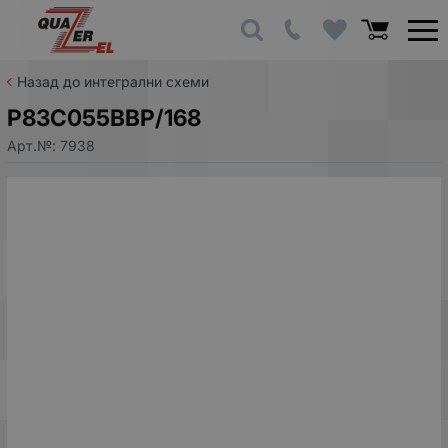
Назад до интегрални схеми
P83C055BBP/168
Арт.№:
7938