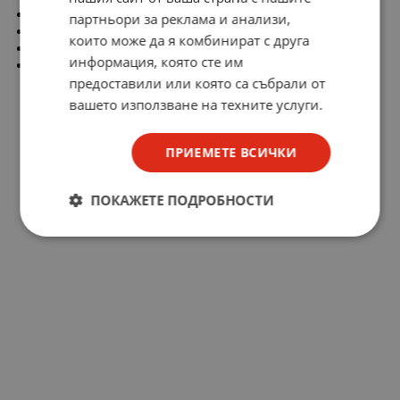
Bandwidth: 50 MHz
партньори за реклама и анализи,
Channels: 2
които може да я комбинират с друга
Vertical Sensitivity,
Low Range [mV/div]: 1
информация, която сте им
Vertical Sensitivity,
High Range [V/div]: 20
предоставили или която са събрали от
вашето използване на техните услуги.
ПРИЕМЕТЕ ВСИЧКИ
ПОКАЖЕТЕ ПОДРОБНОСТИ