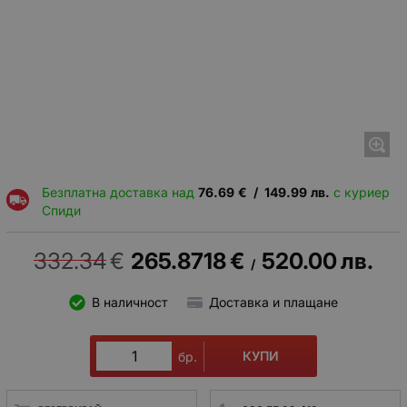
Безплатна доставка над
76.69
€
/
149.99
лв.
с куриер
Спиди
332.34
€
265.8718
€
520.00
лв.
/
В наличност
Доставка и плащане
КУПИ
бр.