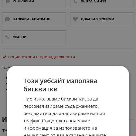
088 55 99 413
РЕЗЕРВИРАЙ
НАПРАВИ ЗАПИТВАНЕ
ДОБАВИ В ЛЮБИМИ
СРАВНИ
осцилоскопи и принадлежности
Tektronix 455
Dual Trace Oscilloscope
Този уебсайт използва
50 MHz bandwidth
бисквитки
Two channel
Ние използваме бисквитки, за да
персонализираме съдържанието,
рекламите и да анализираме нашия
ИНФОРМАЦИЯ
трафик. Също така споделяме
информация за използването на
Tektronix 455
Dual Trace Oscilloscope
нашия сайт от ваша страна с нашите