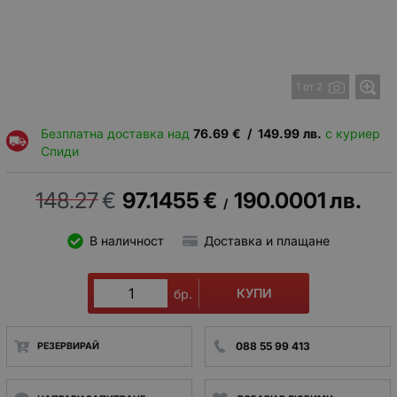
1 от 2
Безплатна доставка над
76.69
€
/
149.99
лв.
с куриер
Спиди
148.27
€
97.1455
€
190.0001
лв.
/
В наличност
Доставка и плащане
КУПИ
бр.
088 55 99 413
РЕЗЕРВИРАЙ