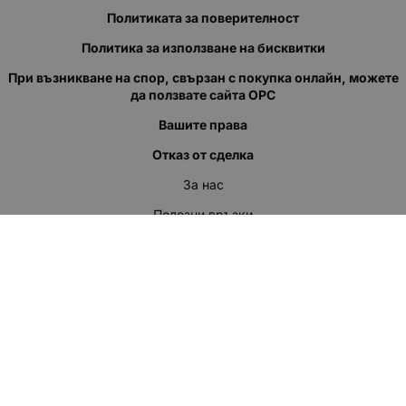
Политиката за поверителност
Политика за използване на бисквитки
При възникване на спор, свързан с покупка онлайн, можете
да ползвате сайта ОРС
Вашите права
Отказ от сделка
За нас
Полезни връзки
Карта на сайта
Контакти
КОНТАКТИ
"КВАЗЕР" ЕООД
Адрес: гр. Пловдив
ул."Кукленско шосе" No.12