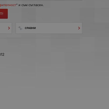
ерителност
“ и съм съгласен.
Т!
СРАВНИ
612