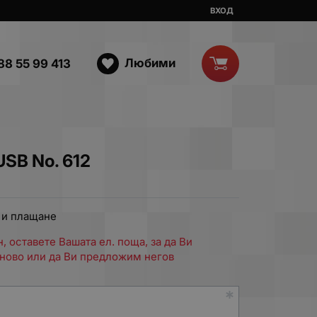
ВХОД
Любими
88 55 99 413
SB No. 612
 и плащане
, оставете Вашата ел. поща, за да Ви
ново или да Ви предложим негов