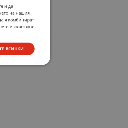
е и да
нето на нашия
 да я комбинират
ашето използване
ТЕ ВСИЧКИ