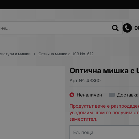
0
виатури и мишки
Оптична мишка с USB No. 612
Оптична мишка с U
Арт.№:
43360
Неналичен
Доставка
Продуктът вече е разпродаден
уведомим щом го получим от
заместител.
Ел. поща