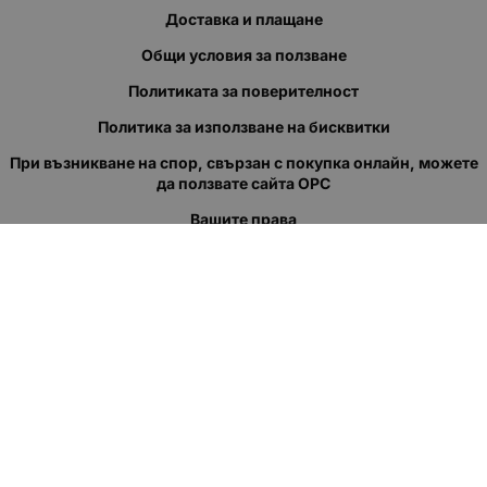
Доставка и плащане
Общи условия за ползване
Политиката за поверителност
Политика за използване на бисквитки
При възникване на спор, свързан с покупка онлайн, можете
да ползвате сайта ОРС
Вашите права
Отказ от сделка
За нас
Полезни връзки
Карта на сайта
Контакти
КОНТАКТИ