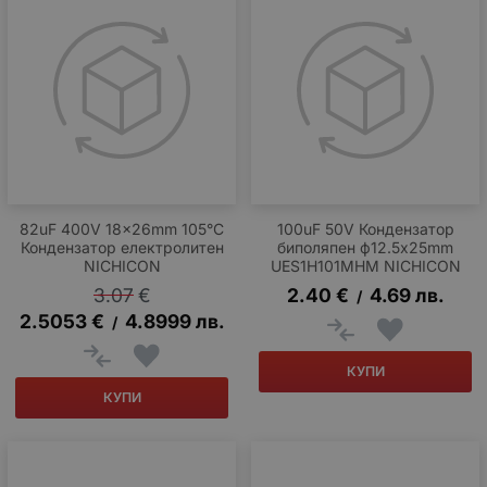
82uF 400V 18x26mm 105°C
100uF 50V Кондензатор
Кондензатор електролитен
биполяпен ф12.5x25mm
NICHICON
UES1H101MHM NICHICON
3.07
€
2.40
€
4.69
лв.
/
2.5053
€
4.8999
лв.
/
КУПИ
КУПИ