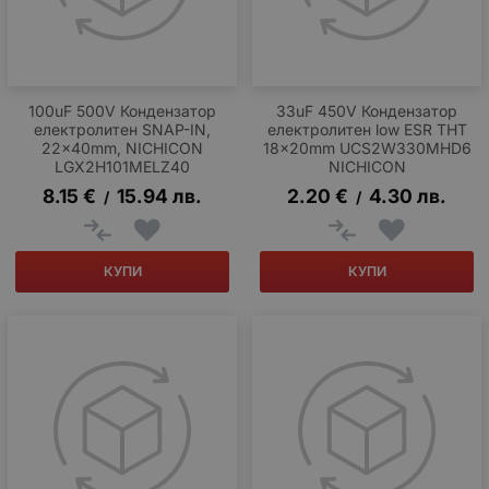
100uF 500V Кондензатор
33uF 450V Кондензатор
електролитен SNAP-IN,
електролитен low ESR THT
22x40mm, NICHICON
18x20mm UCS2W330MHD6
LGX2H101MELZ40
NICHICON
8.15
€
15.94
лв.
2.20
€
4.30
лв.
/
/
КУПИ
КУПИ