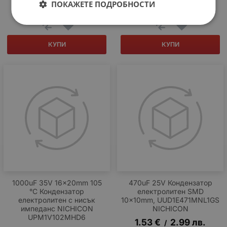
ПОКАЖЕТЕ ПОДРОБНОСТИ
0.66
€
1.29
лв.
18.87
€
36.91
лв.
/
/
КУПИ
КУПИ
1000uF 35V 16x20mm 105
470uF 25V Кондензатор
°C Кондензатор
електролитен SMD
електролитен с нисък
10x10mm, UUD1E471MNL1GS
импеданс NICHICON
NICHICON
UPM1V102MHD6
1.53
€
2.99
лв.
/