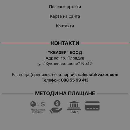
Полезни връзки
Карта на сайта
Контакти
КОНТАКТИ
"КВАЗЕР" ЕООД
Адрес: гр. Пловдив
ул."Кукленско шосе" No.12
Ел. поща (препиши, не копирай):
salеs:at:kvazer.cоm
Телефон:
088 55 99 413
МЕТОДИ НА ПЛАЩАНЕ