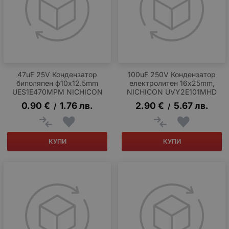
47uF 25V Кондензатор
100uF 250V Кондензатор
биполяпен ф10x12.5mm
електролитен 16x25mm,
UES1E470MPM NICHICON
NICHICON UVY2E101MHD
0.90
€
1.76
лв.
2.90
€
5.67
лв.
/
/
КУПИ
КУПИ