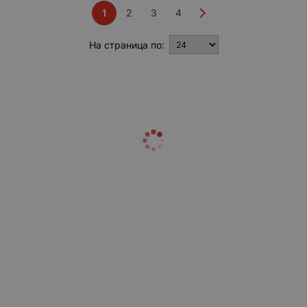
1
2
3
4
На страница по: