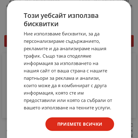
220uF 35V Кондензатор
220uF 25V Кондензатор
електролитен ф10x12.5mm
електролитен ф12.5x20mm
UFW1V221MPD NICHICON
UKZ1E221MHM NICHICON
Този уебсайт използва
0.56
€
1.10
лв.
1.12
€
2.19
лв.
/
/
бисквитки
Ние използваме бисквитки, за да
персонализираме съдържанието,
КУПИ
КУПИ
рекламите и да анализираме нашия
трафик. Също така споделяме
информация за използването на
нашия сайт от ваша страна с нашите
партньори за реклама и анализи,
които може да я комбинират с друга
информация, която сте им
предоставили или която са събрали от
вашето използване на техните услуги.
ПРИЕМЕТЕ ВСИЧКИ
47uF 25V Кондензатор
680uF 400V 35x50mm 85°C
електролитен ф10x12.5mm
Кондензатор електролитен
UKZ1E470MPM NICHICON
SNAP-IN low ESR NICHICON