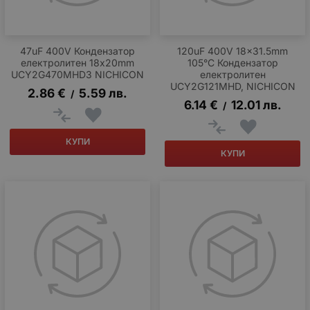
47uF 400V Кондензатор
120uF 400V 18x31.5mm
електролитен 18x20mm
105°C Кондензатор
UCY2G470MHD3 NICHICON
електролитен
UCY2G121MHD, NICHICON
2.86
€
5.59
лв.
/
6.14
€
12.01
лв.
/
КУПИ
КУПИ