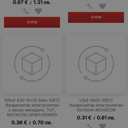
0.67
€
1.31
лв.
/
КУПИ
КУПИ
100uF 63V 10x12.5mm 105°C
1.5uF 400V 105°C
Кондензатор електролитен
Кондензатор електролитен
с нисък импеданс, THT,
10x13mm NICHICON
NICHICON UPW1J101MPD
0.31
€
0.61
лв.
/
0.36
€
0.70
лв.
/