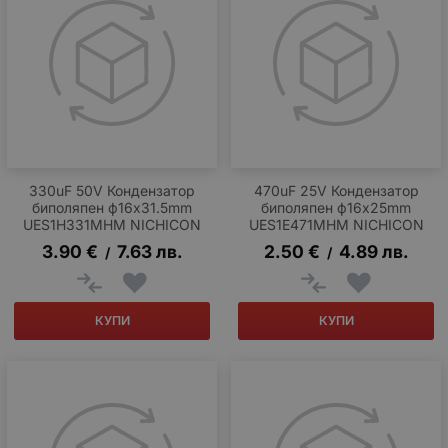
330uF 50V Кондензатор
470uF 25V Кондензатор
биполяпен ф16x31.5mm
биполяпен ф16x25mm
UES1H331MHM NICHICON
UES1E471MHM NICHICON
3.90
€
7.63
лв.
2.50
€
4.89
лв.
/
/
КУПИ
КУПИ