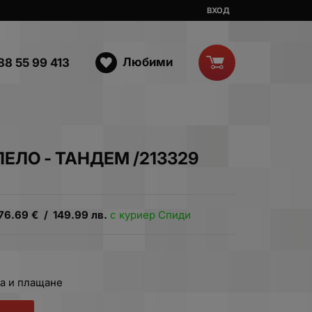
ВХОД
Любими
88 55 99 413
ЕЛО - ТАНДЕМ /213329
76.69
€
/
149.99
лв.
с куриер Спиди
а и плащане