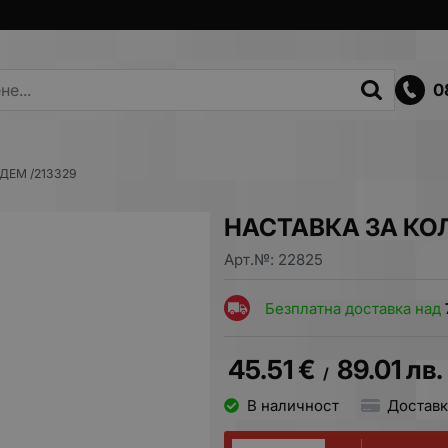
0
ДЕМ /213329
НАСТАВКА ЗА КОЛ
Арт.№:
22825
Безплатна доставка над
45.51
€
89.01
лв.
/
В наличност
Доставк