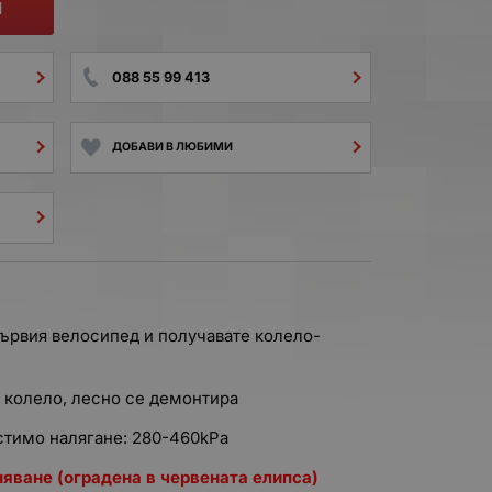
И
088 55 99 413
ДОБАВИ В ЛЮБИМИ
първия велосипед и получавате колело-
 колело, лесно се демонтира
устимо налягане: 280-460kPa
яване (оградена в червената елипса)