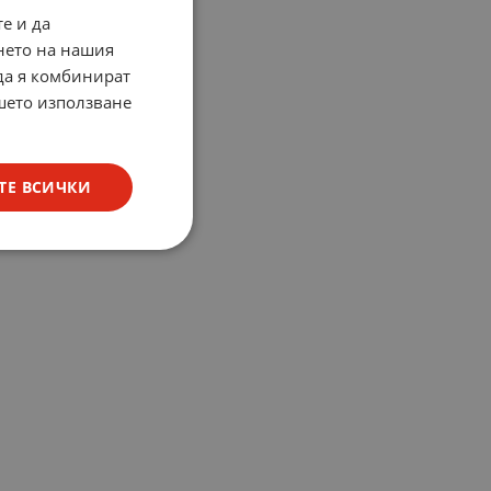
е и да
нето на нашия
 да я комбинират
ашето използване
ТЕ ВСИЧКИ