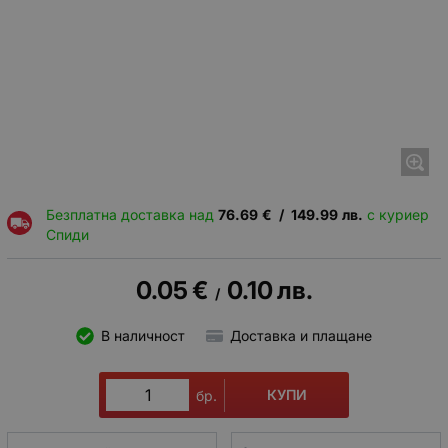
Безплатна доставка над
76.69
€
/
149.99
лв.
с куриер
Спиди
0.05
€
0.10
лв.
/
В наличност
Доставка и плащане
КУПИ
бр.