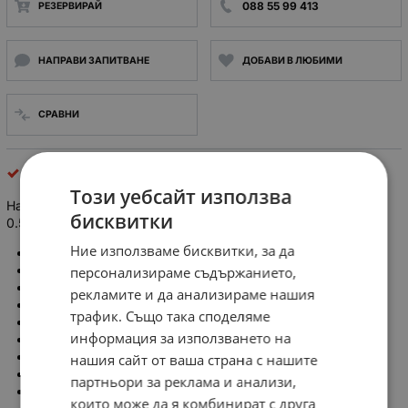
088 55 99 413
РЕЗЕРВИРАЙ
НАПРАВИ ЗАПИТВАНЕ
ДОБАВИ В ЛЮБИМИ
СРАВНИ
кабелни обувки и накрайници
Този уебсайт използва
Накрайник: планка за кримпване; неизолирани; месинг;
бисквитки
0.5...1.5mm²
Ние използваме бисквитки, за да
Производител: IMP
Тип накрайник: планка за кримпване
персонализираме съдържанието,
Версия накрайник: неизолирани
рекламите и да анализираме нашия
Материал на контакта: месинг
трафик. Също така споделяме
Сечение на проводника: 0,5...1,5 кв.мм.
информация за използването на
Дължина на накрайника: 7 мм
Покритие на контакта: липсва
нашия сайт от ваша страна с нашите
Електрически монтаж: кримпване
партньори за реклама и анализи,
Механичен монтаж: на проводник
които може да я комбинират с друга