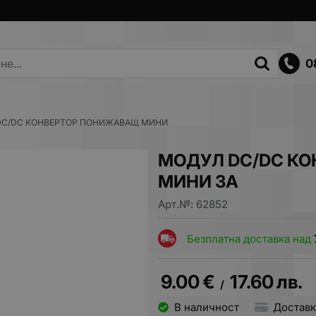
0
DC/DC КОНВЕРТОР ПОНИЖАВАЩ МИНИ
МОДУЛ DC/DC К
МИНИ 3A
Арт.№:
62852
Безплатна доставка над
9.00
€
17.60
лв.
/
В наличност
Доставк