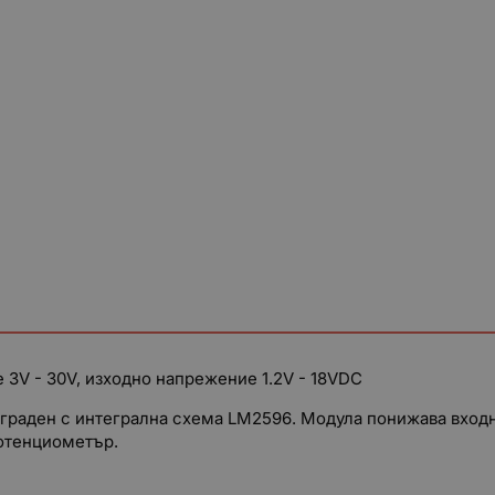
V - 30V, изходно напрежение 1.2V - 18VDC
граден с интегрална схема LM2596. Модула понижава входн
потенциометър.