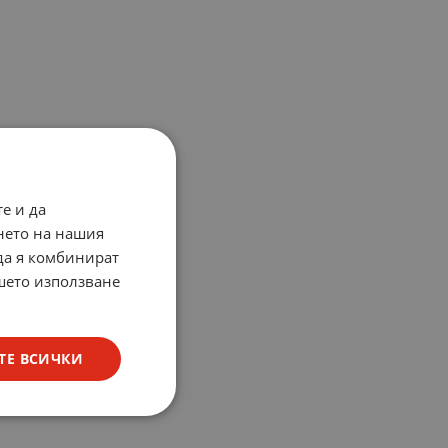
е и да
нето на нашия
 да я комбинират
ашето използване
ТЕ ВСИЧКИ