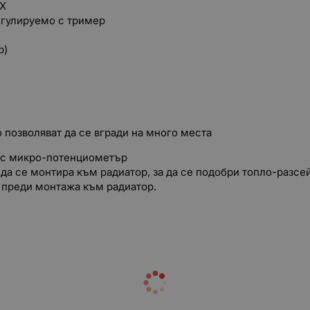
AX
егулируемо с тример
р)
 позволяват да се вгради на много места
а с микро-потенциометър
да се монтира към радиатор, за да се подобри топло-разсейв
а преди монтажа към радиатор.