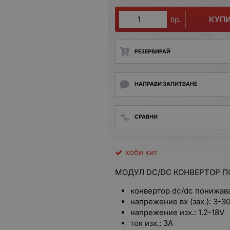
КУП
бр.
РЕЗЕРВИРАЙ
НАПРАВИ ЗАПИТВАНЕ
СРАВНИ
хоби кит
МОДУЛ DC/DC КОНВЕРТОР 
конвертор dc/dc понижава
напрежение вх (зах.): 3-3
напрежение изх.: 1.2-18V
ток изх.: 3A