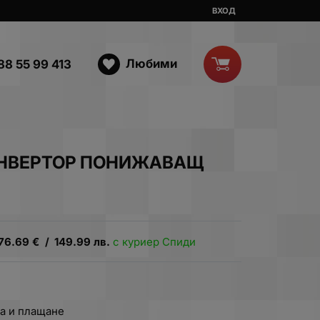
ВХОД
Любими
88 55 99 413
ОНВЕРТОР ПОНИЖАВАЩ
76.69
€
/
149.99
лв.
с куриер Спиди
а и плащане