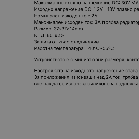
Максимално входно напрежение DC: 30V M
Изходно напрежение DC: 1.2V - 18V плавно р
Номинален изходен ток: 2A
Максимален изходен ток: 3A (трябва радиато
Размер: 37x37x14mm
КПД: 80-92%
Защита от късо съединение
Работна температура: -40ºC~55ºC
Устройството е с миниатюрни размери, които
Настройката на изходното напрежение став
За приложения изискващи над 2А ток, трябва 
все пак да се използва силиконова подложк