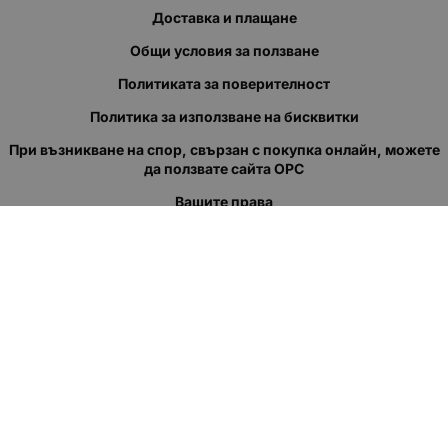
Доставка и плащане
Общи условия за ползване
Политиката за поверителност
Политика за използване на бисквитки
При възникване на спор, свързан с покупка онлайн, можете
да ползвате сайта ОРС
Вашите права
Отказ от сделка
За нас
Полезни връзки
Карта на сайта
Контакти
КОНТАКТИ