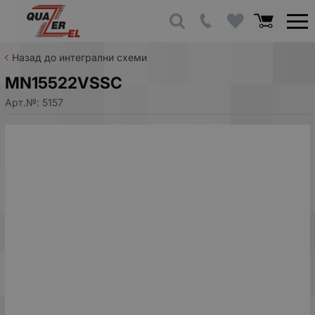
Назад до интегрални схеми
MN15522VSSC
Арт.№:
5157