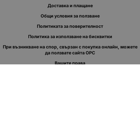
Доставка и плащане
Общи условия за ползване
Политиката за поверителност
Политика за използване на бисквитки
При възникване на спор, свързан с покупка онлайн, можете
да ползвате сайта ОРС
Вашите права
Отказ от сделка
За нас
Полезни връзки
Карта на сайта
Контакти
КОНТАКТИ