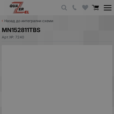
Назад до интегрални схеми
MN152811TBS
Арт.№:
7240