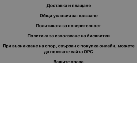
Доставка и плащане
Общи условия за ползване
Политиката за поверителност
Политика за използване на бисквитки
При възникване на спор, свързан с покупка онлайн, можете
да ползвате сайта ОРС
Вашите права
Отказ от сделка
За нас
Полезни връзки
Карта на сайта
Контакти
КОНТАКТИ