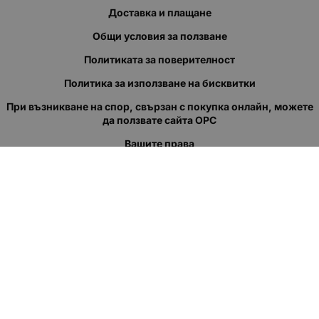
Доставка и плащане
Общи условия за ползване
Политиката за поверителност
Политика за използване на бисквитки
При възникване на спор, свързан с покупка онлайн, можете
да ползвате сайта ОРС
Вашите права
Отказ от сделка
За нас
Полезни връзки
Карта на сайта
Контакти
КОНТАКТИ