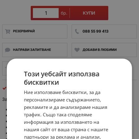
КУПИ
бр.
088 55 99 413
РЕЗЕРВИРАЙ
НАПРАВИ ЗАПИТВАНЕ
ДОБАВИ В ЛЮБИМИ
СРАВНИ
Този уебсайт използва
бисквитки
За автомобила
Ние използваме бисквитки, за да
персонализираме съдържанието,
Задвижване за централно заключване 12VDC 4A 5.5kg
рекламите и да анализираме нашия
Производител: BOWI
трафик. Също така споделяме
Захранващо напрежение:
12V DC
информация за използването на
Захранващ ток DC:
4A
Изводи: проводници x5
нашия сайт от ваша страна с нашите
Външни размери: 160x33x62mm
партньори за реклама и анализи,
Товаропод.: 5,5kg