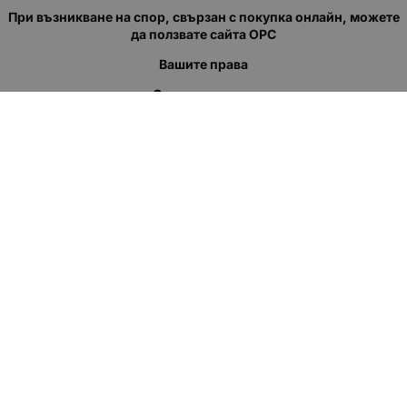
При възникване на спор, свързан с покупка онлайн, можете
да ползвате сайта ОРС
Вашите права
Отказ от сделка
За нас
Полезни връзки
Карта на сайта
Контакти
КОНТАКТИ
"КВАЗЕР" ЕООД
Адрес: гр. Пловдив
ул."Кукленско шосе" No.12
Ел. поща (препиши, не копирай):
salеs:at:kvazer.cоm
Телефон:
088 55 99 413