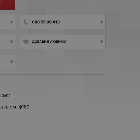
И
088 55 99 413
ДОБАВИ В ЛЮБИМИ
/CM2
с/кв.см, ф160