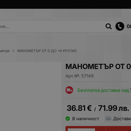
0
метри
МАНОМЕТЪР ОТ 0 ДО +6 KP/CM2
МАНОМЕТЪР ОТ 0
Арт.№:
57149
Безплатна доставка над
36.81
€
71.99
лв.
/
В наличност
Доставк