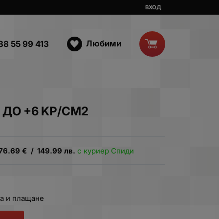
ВХОД
Любими
88 55 99 413
 ДО +6 KP/CM2
76.69
€
/
149.99
лв.
с куриер Спиди
а и плащане