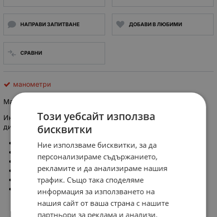
НАПРАВИ ЗАПИТВАНЕ
ДОБАВИ В ЛЮБИМИ
СРАВНИ
манометри
Манометър 0-1.6 MPa. Ф60 M10 кл.2.5
Този уебсайт използва
Индикаторен манометър с обхват 0 до 1.6 МПа, аналогов с
бисквитки
диаметър Ф60mm.
Обхват на измерване: 0 до 1.6 MP
Ние използваме бисквитки, за да
Размер на манометъра: Ф60мм
персонализираме съдържанието,
Клас на точност: 2.5
рекламите и да анализираме нашия
Чувствителен елемент - бурдон
трафик. Също така споделяме
Присъединяване: щуцер M10
Производител: България (АРДА Кърджали)
информация за използването на
нашия сайт от ваша страна с нашите
партньори за реклама и анализи,