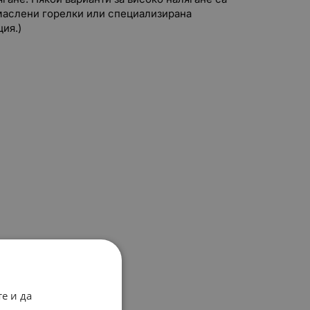
маслени горелки или специализирана
ия.)
е и да