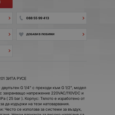
И
088 55 99 413
ДОБАВИ В ЛЮБИМИ
201 ЗИТА РУСЕ
 двупътен G 1/4" с преходи към G 1/2", модел
със захранващо напрежение 220VAC/110VDC и
Pa ( 25 bar ). Корпус: Тялото е изработено от
за да издържи на тези натоварвания.
: Често се използва за системи за въздух,
ягане. Някои варианти за високо налягане са