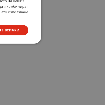
нето на нашия
 да я комбинират
ашето използване
ТЕ ВСИЧКИ