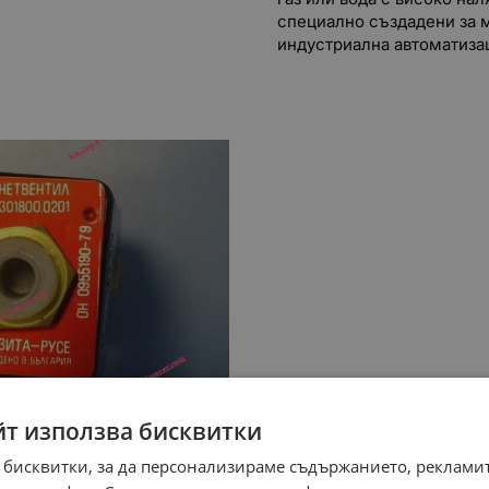
специално създадени за 
индустриална автоматизац
йт използва бисквитки
 бисквитки, за да персонализираме съдържанието, рекламит