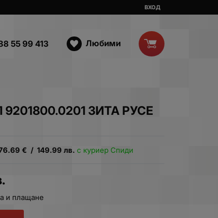
ВХОД
Любими
88 55 99 413
 9201800.0201 ЗИТА РУСЕ
76.69
€
/
149.99
лв.
с куриер Спиди
.
а и плащане