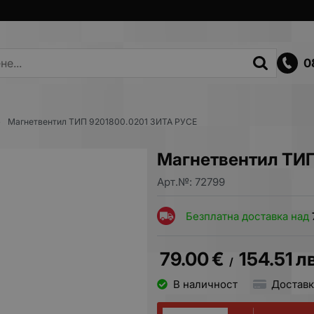
0
Магнетвентил ТИП 9201800.0201 ЗИТА РУСЕ
Магнетвентил ТИП
Арт.№:
72799
Безплатна доставка над
79.00
€
154.51
лв
/
В наличност
Доставк