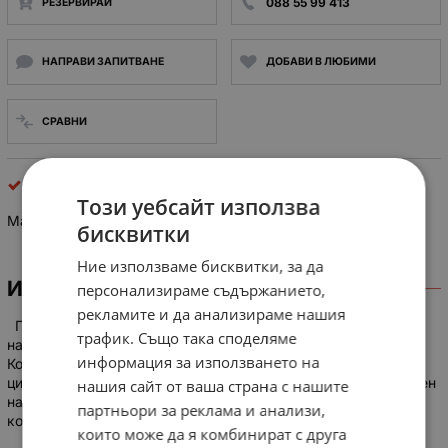
088 55 99 413
РЕЗЕРВИРАЙ
НАПРАВИ ЗАПИТВАНЕ
ДОБАВИ В ЛЮБИМИ
СРАВНИ
Пневматика и хидравлика
Този уебсайт използва
Магнетвентил Бобина на соленоиден клапан NR.0200
бисквитки
Ние използваме бисквитки, за да
ИНФОРМАЦИЯ
персонализираме съдържанието,
рекламите и да анализираме нашия
Пневматични или хидравлични клапани. Номинално
трафик. Също така споделяме
напрежение: Работи при 220V AC (50Hz) или 110V DC.
информация за използването на
Консумирана мощност: Консумира 16VA или 11.5W. Работен
цикъл: Номинален за 100% ED (непрекъсната работа). Степен
нашия сайт от ваша страна с нашите
на защита: IP00 или IP65, в зависимост от използвания
партньори за реклама и анализи,
конектор. вътрешния диаметър на отвора е 13.2mm
които може да я комбинират с друга