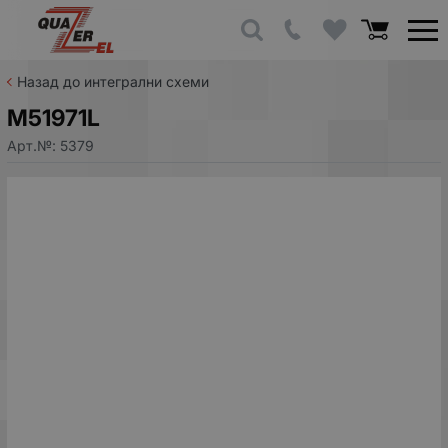
Назад до интегрални схеми
M51971L
Арт.№:
5379