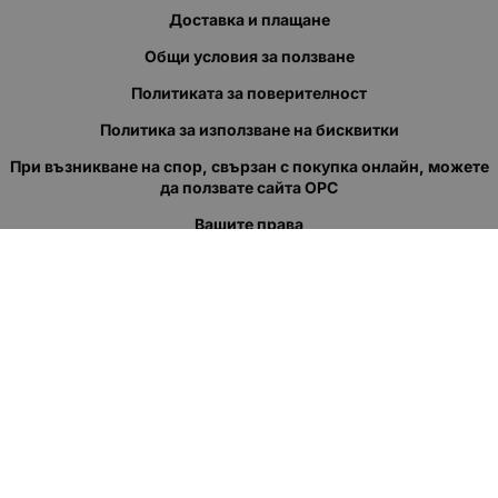
Доставка и плащане
Общи условия за ползване
Политиката за поверителност
Политика за използване на бисквитки
При възникване на спор, свързан с покупка онлайн, можете
да ползвате сайта ОРС
Вашите права
Отказ от сделка
За нас
Полезни връзки
Карта на сайта
Контакти
КОНТАКТИ